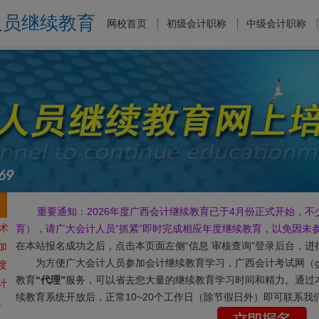
人员继续教育
网校首页
初级会计职称
中级会计职称
重要通知：2026年度广西会计继续教育已于4月份正式开始，不
术
育），请广大会计人员“抓紧”即时完成相应年度继续教育，以免因未
在本站报名成功之后，点击本页面左侧“信息 审核查询”登录后台，
加
为方便广大会计人员参加会计继续教育学习，广西会计考试网（gxjxjy
度
教育
“代理”
服务，可以省去您大量的继续教育学习时间和精力。通过
计
续教育系统开放后，正常10~20个工作日（除节假日外）即可联系
税
来自 南宁市 的继续教育学员：莫*蒙，刚刚报名需完成的年度：2