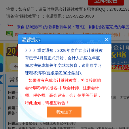
来自 贵港市 的继续教育学员：陆*宏，刚刚报名需完成的年度：2
注意：如有疑问，请及时联系会计继续教育专职客服QQ：278581196
请备注“继续教育”）；电话联系：159-5922-9969
来自 防城港市 的继续教育学员：范*红，刚刚报名需完成的年度：2025年
，
来自 防城港市 的继续教育学员：范*红，刚刚报名需完成的年度：202
来自 玉林市 的继续教育学员：余*梅，刚刚报名需完成的年度：2
精品课程：
【2026年初级经济师】
，
【2026年中级经济师】
，
来自 南宁市 的继续教育学员：张*珍，刚刚报名需完成的年度：2
》》》重要通知：2026年度广西会计继续教
来自 玉林市 的继续教育学员：黄*结，刚刚报名需完成的年度：2
育已于4月份正式开始，会计人员应在年底
来自 南宁市 的继续教育学员：韦*丽，刚刚报名需完成的年度：20
前尽快完成相关年度继续教育，逾期原学习
来自 百色市 的继续教育学员：农*锐，刚刚报名需完成的年度：2
课程将清零(
要求学习90个学时
)。
来自 南宁市 的继续教育学员：莫*蒙，刚刚报名需完成的年度：2
常见问题
如果没有完成会计继续教育，将直接影响
来自 南宁市 的继续教育学员：张*莲，刚刚报名需完成的年度：2
会计职称考试报名-中级会计师、注册会计
专
问题一
：考完试还需要盖章吗？
来自 玉林市 的继续教育学员：刘*芳，刚刚报名需完成的年度：2
师、税务师、高会评审、会计信用等问题，
回答：
从2012年开始，参加网上继续教育通过考试后及算完成继续教育，无需
特此通知，请相互转告！
来自 玉林市 的继续教育学员：朱*余，刚刚报名需完成的年度：2
续
问题二：
可以补办2021年度之前的会计继续教育吗？
来自 贵港市 的继续教育学员：陆*宏，刚刚报名需完成的年度：2
我知道了
回答：
本机构接受目前可以继续教育的所有年度会计继续教育。
来自 柳州市 的继续教育学员：陈*红，刚刚报名需完成的年度：2
问题三：
不参加会计人员继续教育如何处理?
回答：
根据财政部《会计人员继续教育规定》，无正当理由不参加会计人员继续