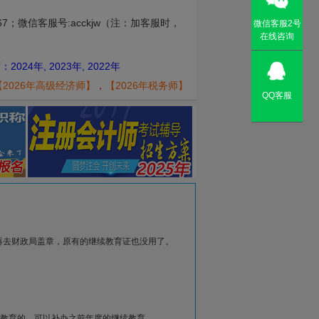
026年
7
；微信客服号:acckjw（注：加客服时，
微信客服2号
在线咨询
, 2021年, 2020年, 2019年
4年, 2023年, 2022年
026年
【2026年高级经济师】
，
【2026年税务师】
QQ客服
026年
026年
26年，2025年
025年
025年
025年
025年
再去财政局盖章，原有的继续教育证也没用了。
025年
025年
019年
教育的。可以补办之前年度的继续教育。